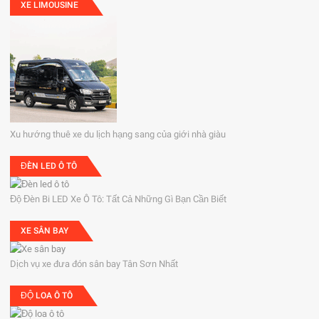
XE LIMOUSINE
Xu hướng thuê xe du lịch hạng sang của giới nhà giàu
ĐÈN LED Ô TÔ
Độ Đèn Bi LED Xe Ô Tô: Tất Cả Những Gì Bạn Cần Biết
XE SÂN BAY
Dịch vụ xe đưa đón sân bay Tân Sơn Nhất
ĐỘ LOA Ô TÔ