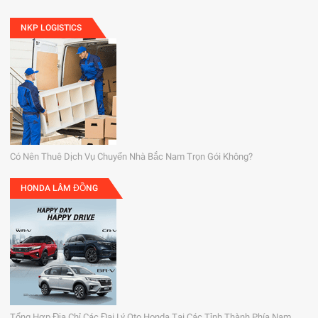
NKP LOGISTICS
Có Nên Thuê Dịch Vụ Chuyển Nhà Bắc Nam Trọn Gói Không?
HONDA LÂM ĐỒNG
Tổng Hợp Địa Chỉ Các Đại Lý Oto Honda Tại Các Tỉnh Thành Phía Nam